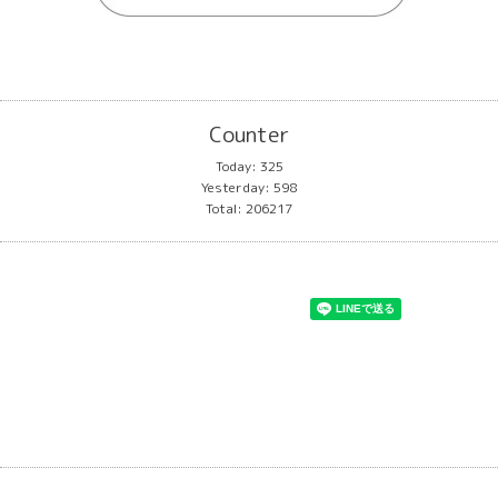
Counter
Today:
325
Yesterday:
598
Total:
206217