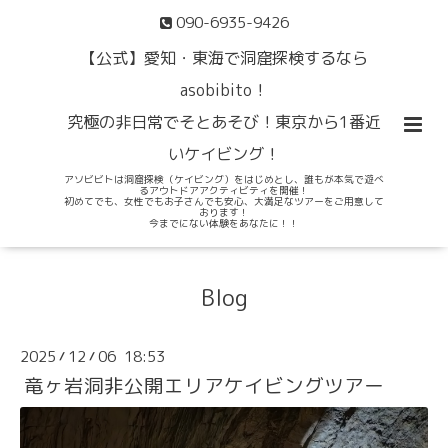
090-6935-9426
【公式】愛知・東海で洞窟探検するなら
asobibito！
究極の非日常でそとあそび！東京から1番近
いケイビング！
アソビビトは洞窟探検（ケイビング）をはじめとし、誰もが本気で遊べ
るアウトドアアクティビティを開催！
初めてでも、女性でもお子さんでも安心、大満足なツアーをご用意して
おります！
今までにない体験をあなたに！！
Blog
2025
12
06 18:53
/
/
竜ヶ岩洞非公開エリアケイビングツアー