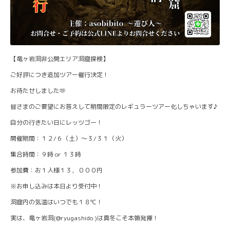
【竜ヶ岩洞非公開エリア洞窟探検】
ご好評につき追加ツアー催行決定！
お待たせしました🫶
皆さまのご要望にお答えして期間限定のレギュラーツアー化しちゃいます♪
自分の行きたい日にレッツゴー！
開催期間：１２/６（土）〜３/３１（火）
集合時間：９時 or １３時
参加費：お１人様１３，０００円
※お申し込みは本日より受付中！
洞窟内の気温はいつでも１８℃！
実は、竜ヶ岩洞(@ryugashido )は真冬こそ本領発揮！