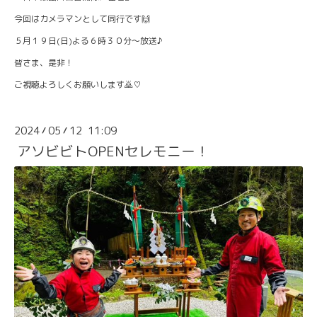
今回はカメラマンとして同行です🙌
５月１９日(日)よる６時３０分〜放送♪
皆さま、是非！
ご視聴よろしくお願いします🙇♡
2024
05
12 11:09
/
/
アソビビトOPENセレモニー！