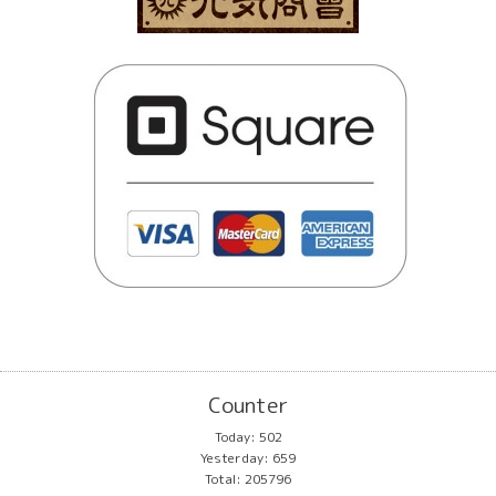
Counter
Today:
502
Yesterday:
659
Total:
205796