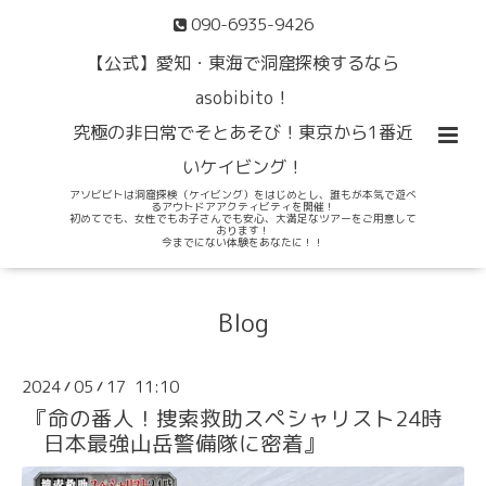
090-6935-9426
【公式】愛知・東海で洞窟探検するなら
asobibito！
究極の非日常でそとあそび！東京から1番近
いケイビング！
アソビビトは洞窟探検（ケイビング）をはじめとし、誰もが本気で遊べ
るアウトドアアクティビティを開催！
初めてでも、女性でもお子さんでも安心、大満足なツアーをご用意して
おります！
今までにない体験をあなたに！！
Blog
2024
05
17 11:10
/
/
『命の番人！捜索救助スペシャリスト24時
日本最強山岳警備隊に密着』