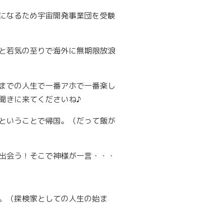
になるため宇宙開発事業団を受験
と若気の至りで海外に無期限放浪
までの人生で一番アホで一番楽し
聞きに来てくださいね♪
ということで帰国。（だって飯が
出会う！そこで神様が一言・・・
。（探検家としての人生の始ま