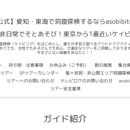
公式】愛知・東海で洞窟探検するならasobibit
非日常でそとあそび！東京から1番近いケイ
窟探検（ケイビング）をはじめとし、誰もが本気で遊べるアウトドアアクテ
めてでも、女性でもお子さんでも安心、大満足なツアーをご用意しておりま
今までにない体験をあなたに！！
ー
持ち物・注意事項
お申込み（ご予約）
割引施策
集合
ルツアー
SPツアーカレンダー
竜ヶ岩洞・非公開エリア洞窟探
問
ツアーへのお問い合わせ
テレビロケのお問い合わせ
asob
ツアー安全基準
ガイド紹介