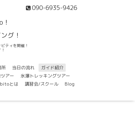
090-6935-9426
o！
ビング！
ィビティを開催！
す！
場所
当日の流れ
ガイド紹介
検ツアー
氷瀑トレッキングツアー
ibitoとは
講習会/スクール
Blog