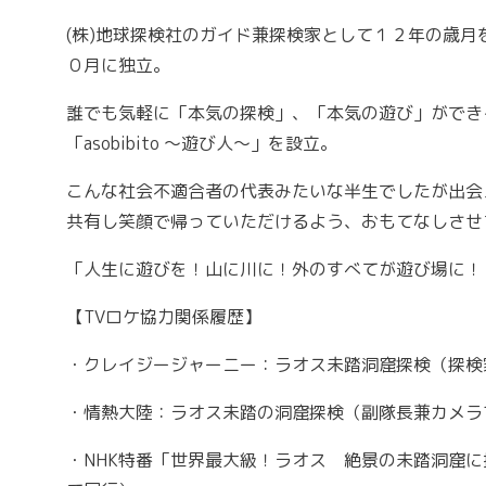
(株)地球探検社のガイド兼探検家として１２年の歳月
０月に独立。
誰でも気軽に「本気の探検」、「本気の遊び」ができ
「asobibito ～遊び人～」を設立。
こんな社会不適合者の代表みたいな半生でしたが出会
共有し笑顔で帰っていただけるよう、おもてなしさせ
「人生に遊びを！山に川に！外のすべてが遊び場に！
【TVロケ協力関係履歴】
・クレイジージャーニー：ラオス未踏洞窟探検（探検
・情熱大陸：ラオス未踏の洞窟探検（副隊長兼カメラ
・NHK特番「世界最大級！ラオス 絶景の未踏洞窟