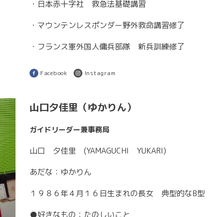
・
日本赤十字社
救急法基礎講習
・
マウンテンレスポンダー
野外救命講習修了
・
フランス軍外国人傭兵部隊
新兵訓練修了
Facebook
Instagram
山口夕佳里（ゆかりん）
ガイドリーダー兼事務局
山口 夕佳里 (YAMAGUCHI YUKARI)
あだな：ゆかりん
１９８６年４月１６日生まれの長女 典型的なB型
●好きなもの：たのしいこと