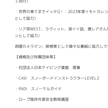
て同行）
・世界の果てまでイッテQ！：2023年度イモトカレ
として協力）
・リア突WEST.、ラヴィット、深イイ話、激レアさ
ンとして協力）
洞窟カメラマン、探検家として様々な番組に協力して
【資格及び所属団体等】
・
社団法人日本ケイビング連盟
理事
・
CASI
スノーボードインストラクターLEVEL2
・
PADI
スノーケルガイド
・
ロープ高所作業安全教育講習