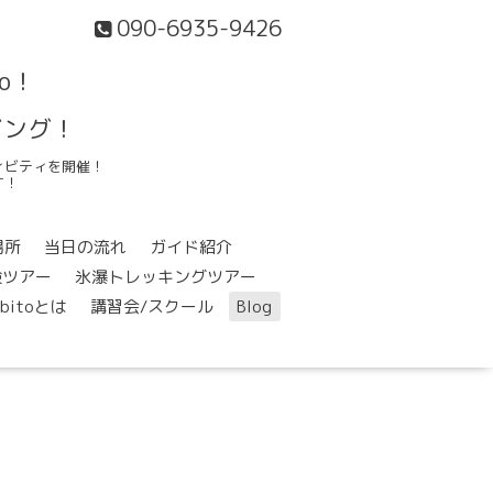
090-6935-9426
o！
ビング！
ィビティを開催！
す！
場所
当日の流れ
ガイド紹介
検ツアー
氷瀑トレッキングツアー
ibitoとは
講習会/スクール
Blog