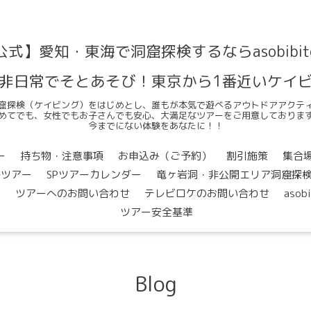
公式】愛知・東海で洞窟探検するならasobibit
非日常でそとあそび！東京から1番近いケイ
窟探検（ケイビング）をはじめとし、誰もが本気で遊べるアウトドアアクテ
めてでも、女性でもお子さんでも安心、大満足なツアーをご用意しておりま
今までにない体験をあなたに！！
ー
持ち物・注意事項
お申込み（ご予約）
割引施策
集合
ルツアー
SPツアーカレンダー
竜ヶ岩洞・非公開エリア洞窟探
問
ツアーへのお問い合わせ
テレビロケのお問い合わせ
asob
ツアー安全基準
Blog