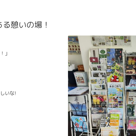
ある憩いの場！
！」
しいな!