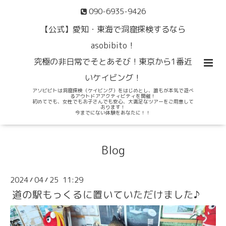
090-6935-9426
【公式】愛知・東海で洞窟探検するなら
asobibito！
究極の非日常でそとあそび！東京から1番近
いケイビング！
アソビビトは洞窟探検（ケイビング）をはじめとし、誰もが本気で遊べ
るアウトドアアクティビティを開催！
初めてでも、女性でもお子さんでも安心、大満足なツアーをご用意して
おります！
今までにない体験をあなたに！！
Blog
2024
04
25 11:29
/
/
道の駅もっくるに置いていただけました♪