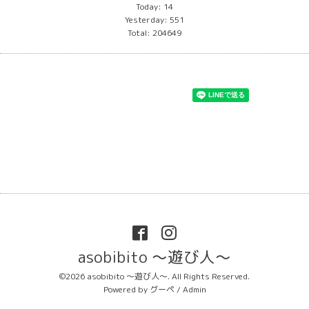
Today:
14
Yesterday:
551
Total:
204649
asobibito ～遊び人～
©2026
asobibito ～遊び人～
. All Rights Reserved.
Powered by
グーペ
/
Admin