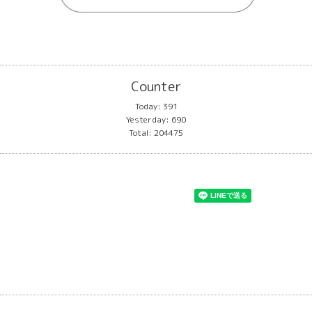
Counter
Today:
391
Yesterday:
690
Total:
204475