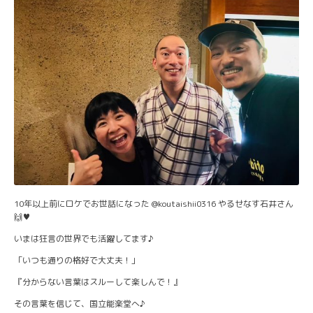
10年以上前にロケでお世話になった @koutaishii0316 やるせなす石井さん
🙌♥
いまは狂言の世界でも活躍してます♪
「いつも通りの格好で大丈夫！」
『分からない言葉はスルーして楽しんで！』
その言葉を信じて、国立能楽堂へ♪