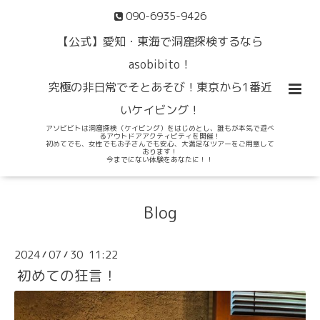
090-6935-9426
【公式】愛知・東海で洞窟探検するなら
asobibito！
究極の非日常でそとあそび！東京から1番近
いケイビング！
アソビビトは洞窟探検（ケイビング）をはじめとし、誰もが本気で遊べ
るアウトドアアクティビティを開催！
初めてでも、女性でもお子さんでも安心、大満足なツアーをご用意して
おります！
今までにない体験をあなたに！！
Blog
2024
07
30 11:22
/
/
初めての狂言！