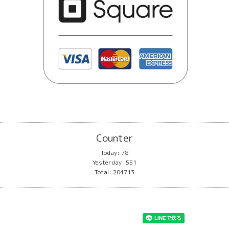
Counter
Today:
78
Yesterday:
551
Total:
204713