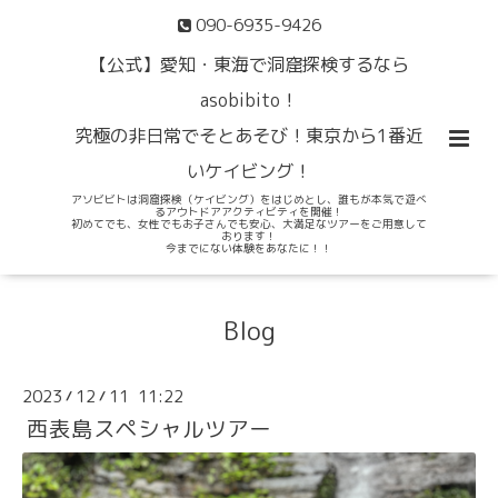
090-6935-9426
【公式】愛知・東海で洞窟探検するなら
asobibito！
究極の非日常でそとあそび！東京から1番近
いケイビング！
アソビビトは洞窟探検（ケイビング）をはじめとし、誰もが本気で遊べ
るアウトドアアクティビティを開催！
初めてでも、女性でもお子さんでも安心、大満足なツアーをご用意して
おります！
今までにない体験をあなたに！！
Blog
2023
12
11 11:22
/
/
西表島スペシャルツアー