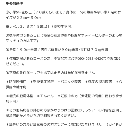
●参加条件
①小学5年生以上（７０歳くらいまで／身体に一切の障害がない事）足のサ
イズが２２cm～３０cm
※レベル２、３は１８歳以上（高校生不可）
②標準体型であること（極度の肥満体型や極度なボディービルダーのような
マッチョの方は不可)
③身長１９０cm未満／男性は体重が９０kg未満/女性は７０kg未満
＊体格制限があるコースの為、不安な方は必ず090-6935-9426までお問合
せください。
④下記の条件が一つでも当てはまる方は参加が出来ません
＊暗所恐怖症 ＊過換気症候群 ＊パニック障害 ＊極度の視力障害 ＊心
臓病や糖尿病
＊極度の肥満体型 ＊てんかん ＊妊娠中の方（安定期の有無に関わらず参
加不可）
＊その他持病をお持ちの方はかかりつけの医師に行うツアーの内容を説明し
参加可能かどうかを必ず相談されてください。
＊酒酔いの方及び酒気帯びの方はツアーに参加いただけません。（ガイドが