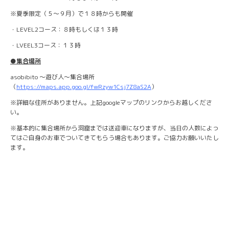
※夏季限定（５～９月）で１８時からも開催
・LEVEL2コース：８時もしくは１３時
・LVEEL3コース：１３時
●集合場所
asobibito ～遊び人～集合場所
（
https://maps.app.goo.gl/fwRzyw1Csj7Z8aS2A
）
※詳細な住所がありません。上記googleマップのリンクからお越しくださ
い。
※基本的に集合場所から洞窟までは送迎車になりますが、当日の人数によっ
てはご自身のお車でついてきてもらう場合もあります。ご協力お願いいたし
ます。