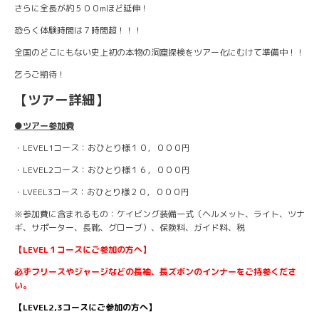
さらに全長が約５００mほど延伸！
恐らく体験時間は７時間超！！！
全国のどこにもない史上初の本物の洞窟探検をツアー化にむけて準備中！！
乞うご期待！
【ツアー詳細】
●ツアー参加費
・LEVEL1コース：おひとり様１０，０００円
・LEVEL2コース：おひとり様１６，０００円
・LVEEL3コース：おひとり様２０，０００円
※参加費に含まれるもの：ケイビング装備一式（ヘルメット、ライト、ツナ
ギ、サポーター、長靴、グローブ）、保険料、ガイド料、税
【LEVEL１コースにご参加の方へ】
必ずフリースやジャージなどの長袖、長ズボンのインナーをご持参くださ
い。
【LEVEL2,3コースにご参加の方へ】