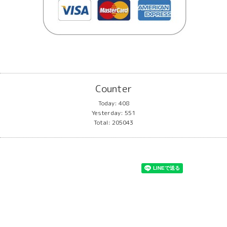
Counter
Today:
408
Yesterday:
551
Total:
205043