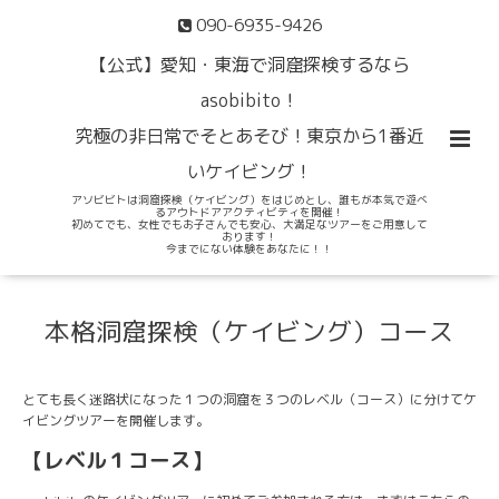
090-6935-9426
【公式】愛知・東海で洞窟探検するなら
asobibito！
究極の非日常でそとあそび！東京から1番近
いケイビング！
アソビビトは洞窟探検（ケイビング）をはじめとし、誰もが本気で遊べ
るアウトドアアクティビティを開催！
初めてでも、女性でもお子さんでも安心、大満足なツアーをご用意して
おります！
今までにない体験をあなたに！！
本格洞窟探検（ケイビング）コース
とても長く迷路状になった１つの洞窟を３つのレベル（コース）に分けてケ
イビングツアーを開催します。
【レベル１コース】