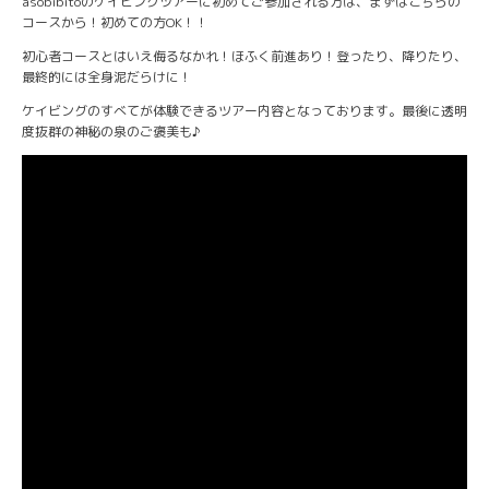
asobibitoのケイビングツアーに初めてご参加される方は、まずはこちらの
コースから！初めての方OK！！
初心者コースとはいえ侮るなかれ！ほふく前進あり！登ったり、降りたり、
最終的には全身泥だらけに！
ケイビングのすべてが体験できるツアー内容となっております。最後に透明
度抜群の神秘の泉のご褒美も♪