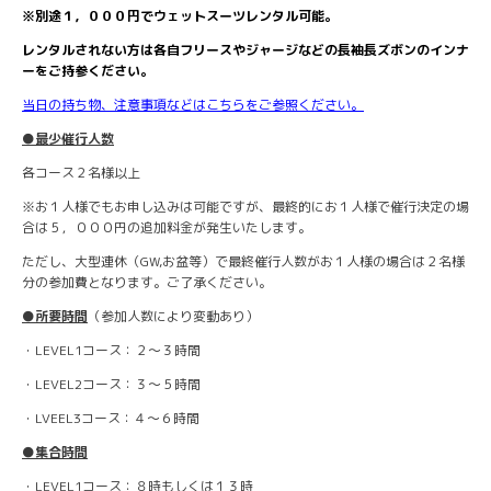
※別途１，０００円でウェットスーツレンタル可能。
レンタルされない方は各自フリースやジャージなどの長袖長ズボンのインナ
ーをご持参ください。
当日の持ち物、注意事項などはこちらをご参照ください。
●最少催行人数
各コース２名様以上
※お１人様でもお申し込みは可能ですが、最終的にお１人様で催行決定の場
合は５，０００円の追加料金が発生いたします。
ただし、大型連休（GW,お盆等）で最終催行人数がお１人様の場合は２名様
分の参加費となります。ご了承ください。
●所要時間
（参加人数により変動あり）
・LEVEL1コース：２～３時間
・LEVEL2コース：３～５時間
・LVEEL3コース：４～６時間
●集合時間
・LEVEL1コース：８時もしくは１３時