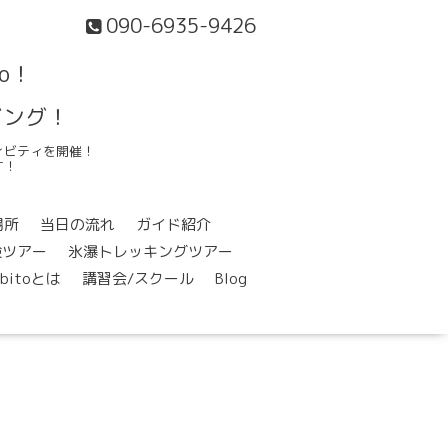
090-6935-9426
o！
ビング！
ィビティを開催！
す！
場所
当日の流れ
ガイド紹介
検ツアー
氷瀑トレッキングツアー
ibitoとは
講習会/スクール
Blog