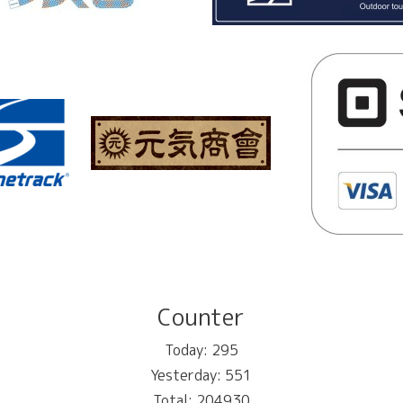
Counter
Today:
295
Yesterday:
551
Total:
204930