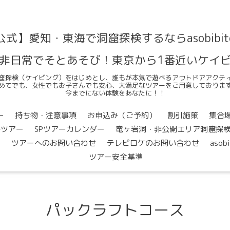
公式】愛知・東海で洞窟探検するならasobibit
非日常でそとあそび！東京から1番近いケイ
窟探検（ケイビング）をはじめとし、誰もが本気で遊べるアウトドアアクテ
めてでも、女性でもお子さんでも安心、大満足なツアーをご用意しておりま
今までにない体験をあなたに！！
ー
持ち物・注意事項
お申込み（ご予約）
割引施策
集合
ルツアー
SPツアーカレンダー
竜ヶ岩洞・非公開エリア洞窟探
問
ツアーへのお問い合わせ
テレビロケのお問い合わせ
asob
ツアー安全基準
パックラフトコース