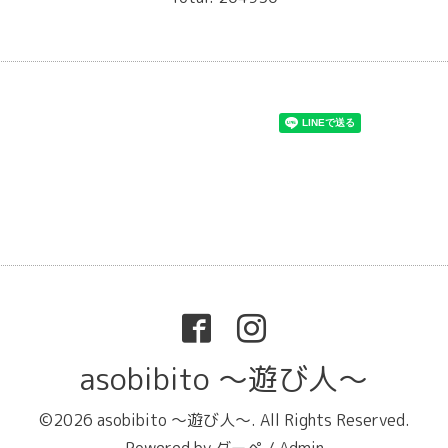
asobibito ～遊び人～
©2026
asobibito ～遊び人～
. All Rights Reserved.
Powered by
グーペ
/
Admin